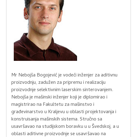
Mr Nebojša Bogojević je vodeći inženjer za aditivnu
proizvodnju, zadužen za pripremu i realizaciju
proizvodnje selektivnim laserskim sinterovanjem.
Nebojša je mašinski inženjer koji je diplomirao i
magistrirao na Fakultetu za mašinstvo i
građevinarstvo u Kraljevu u oblasti projektovanja i
konstruisanja mašinskih sistema. Stručno sa
usavršavao na studijskom boravku u u Švedskoj, a u
oblasti aditivne proizvodnje se usavršavao na