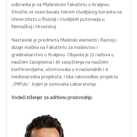
odbranila je na Mašinskom fakultetu u Kraljevu.
Stručno se usavršavala tokom studijskog boravka na
Univerzitetu u Bolonji i studijskih putovanja u
Nemačkoj i Hrvatskoj.
Nastavnik je predmeta Mašinski elementi i Razvoj i
dizajn mašina na Fakultetu za mašinstvo i
građevinarstvo u Kraljevu. Objavila je 12 radova u
naučnim časopisima i 45 saopštenja na naučnim
konferencijama, učestvovala u 9 nacionalnih i 4
međunarodna projekata, i bila rukovodilac projekta
„IMPuls“, kojim je osnovana Laboratorija.
Vodeći inženjer za aditivnu proizvodnju