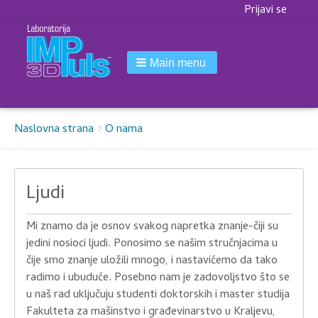
Korisnički
Prijavi se
meni
Main menu
Breadcrumbs
You
Naslovna strana
O nama
are
here:
Ljudi
Mi znamo da je osnov svakog napretka znanje-čiji su
jedini nosioci ljudi. Ponosimo se našim stručnjacima u
čije smo znanje uložili mnogo, i nastavićemo da tako
radimo i ubuduće. Posebno nam je zadovoljstvo što se
u naš rad uključuju studenti doktorskih i master studija
Fakulteta za mašinstvo i građevinarstvo u Kraljevu,