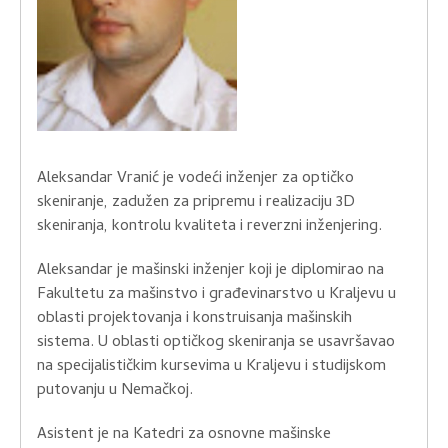
Aleksandar Vranić je vodeći inženjer za optičko
skeniranje, zadužen za pripremu i realizaciju 3D
skeniranja, kontrolu kvaliteta i reverzni inženjering.
Aleksandar je mašinski inženjer koji je diplomirao na
Fakultetu za mašinstvo i građevinarstvo u Kraljevu u
oblasti projektovanja i konstruisanja mašinskih
sistema. U oblasti optičkog skeniranja se usavršavao
na specijalističkim kursevima u Kraljevu i studijskom
putovanju u Nemačkoj.
Asistent je na Katedri za osnovne mašinske