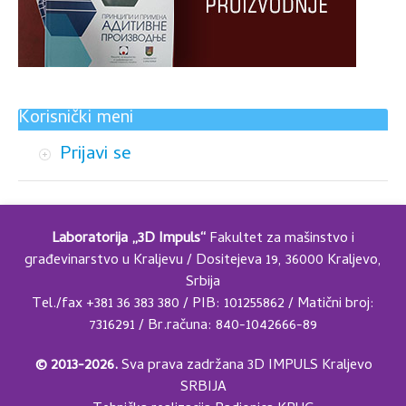
Korisnički meni
Prijavi se
Laboratorija „3D Impuls“
Fakultet za mašinstvo i
građevinarstvo u Kraljevu / Dositejeva 19, 36000 Kraljevo,
Srbija
Tel./fax +381 36 383 380 / PIB: 101255862 / Matični broj:
7316291 / Br.računa: 840-1042666-89
© 2013-2026.
Sva prava zadržana 3D IMPULS Kraljevo
SRBIJA