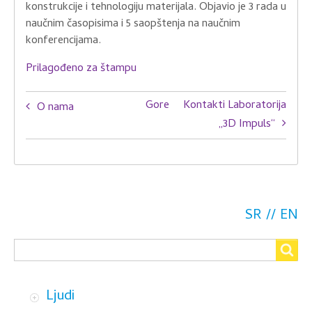
konstrukcije i tehnologiju materijala. Objavio je 3 rada u
naučnim časopisima i 5 saopštenja na naučnim
konferencijama.
Prilagođeno za štampu
Book
Gore
Kontakti Laboratorija
O nama
traversal
„3D Impuls“
links
for
Ljudi
SR
EN
Search
Search
Ljudi