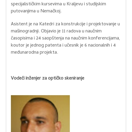
specijalističkim kursevima u Kraljevu i studijskim
putovanjima u Nemačkoj.
Asistent je na Katedri za konstrukcije i projektovanje u
mašinogradnji. Objavio je 11 radova u naučnim
časopisima i 24 saopštenja na naučnim konferencijama,
koutor je jednog patenta i učesnik je 6 nacionalnih i 4
međunarodna projekta.
Vodeći inženjer za optičko skeniranje