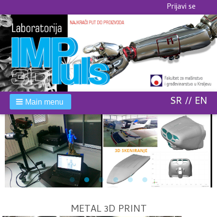
Korisnički
Prijavi se
meni
SR
EN
Main menu
METAL 3D PRINT