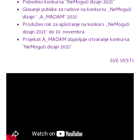
Pobednici konkursa “NeMogući dizajn 2021”
Glasanje publike za radove na konkursu „NeMogući
dizajn“ „A_MADAM“ 2021.
Produžen rok za apliciranje na konkurs „NeMogući
dizajn 2021“ do 10. novembra
Projekat A_MADAM objavljuje otvaranje konkursa
"NeMogući dizajn 2021"
SVE VESTI