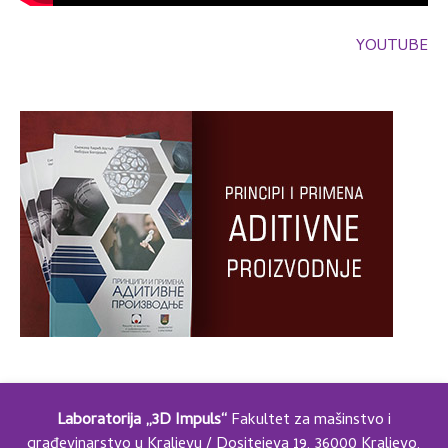
YOUTUBE
Laboratorija „3D Impuls“
Fakultet za mašinstvo i
građevinarstvo u Kraljevu / Dositejeva 19, 36000 Kraljevo,