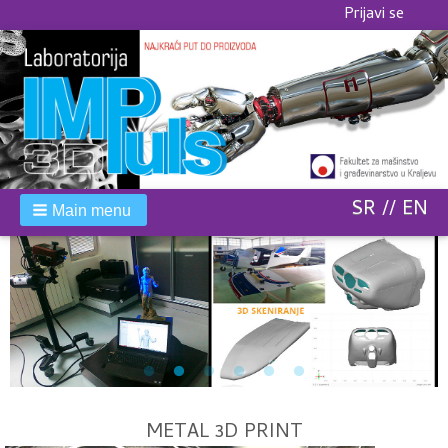
Korisnički
Prijavi se
meni
SR
EN
Main menu
METAL 3D PRINT