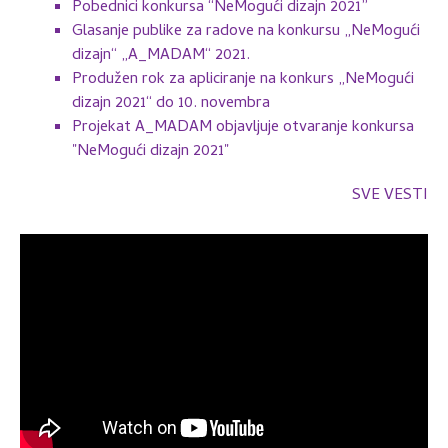
Pobednici konkursa “NeMogući dizajn 2021”
Glasanje publike za radove na konkursu „NeMogući
dizajn“ „A_MADAM“ 2021.
Produžen rok za apliciranje na konkurs „NeMogući
dizajn 2021“ do 10. novembra
Projekat A_MADAM objavljuje otvaranje konkursa
"NeMogući dizajn 2021"
SVE VESTI