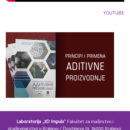
YOUTUBE
Laboratorija „3D Impuls“
Fakultet za mašinstvo i
građevinarstvo u Kraljevu / Dositejeva 19, 36000 Kraljevo,