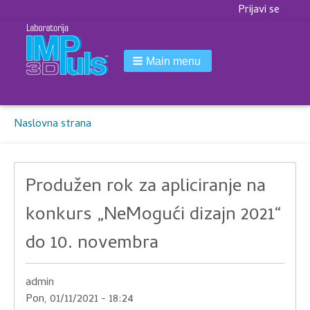
Korisnički
Prijavi se
meni
Main menu
Breadcrumbs
You
Naslovna strana
are
here:
Produžen rok za apliciranje na
konkurs „NeMogući dizajn 2021“
do 10. novembra
admin
Pon, 01/11/2021 - 18:24