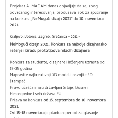
Projekat A_MADAM danas objavljuje da se, zbog
povećanog interesovanja, produžava rok za apliciranje
na konkurs
„NeMogući dizajn 2021“
do
10. novembra
2021.
Kraljevo, Bolonja, Zagreb, Gračanica – 2021 –
NeMogući dizajn 2021. Konkurs za najbolje dizajnersko
rešenje i izradu prototipova mladih dizajnera
Konkurs za studente, dizajnere i inženjere uzrasta od
18-35 godina
Napravite najkreativniji 3D model i osvojite 3D
štampač
Pravo učešća imaju državljani Srbije, Bosne i
Hercegovine i svih država EU
Prijava na konkurs
od 15. septembra do 10. novembra
2021.
Od
15-18 novembra
je planirani period za glasanje