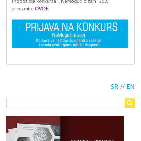
Propozicije konkursa „NeMogući dizajn“ 2021
preuzmite
OVDE
.
SR
EN
Search
Search