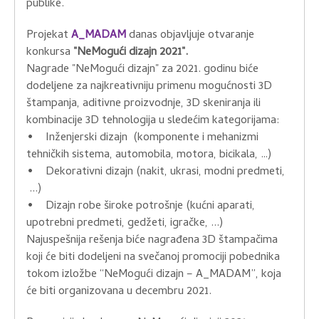
publike.
Projekat
A_MADAM
danas objavljuje otvaranje
konkursa
"NeMogući dizajn 2021".
Nagrade "NeMogući dizajn" za 2021. godinu biće
dodeljene za najkreativniju primenu mogućnosti 3D
štampanja, aditivne proizvodnje, 3D skeniranja ili
kombinacije 3D tehnologija u sledećim kategorijama:
• Inženjerski dizajn (komponente i mehanizmi
tehničkih sistema, automobila, motora, bicikala, …)
• Dekorativni dizajn (nakit, ukrasi, modni predmeti,
...)
• Dizajn robe široke potrošnje (kućni aparati,
upotrebni predmeti, gedžeti, igračke, ...)
Najuspešnija rešenja biće nagrađena 3D štampačima
koji će biti dodeljeni na svečanoj promociji pobednika
tokom izložbe “NeMogući dizajn – A_MADAM”, koja
će biti organizovana u decembru 2021.