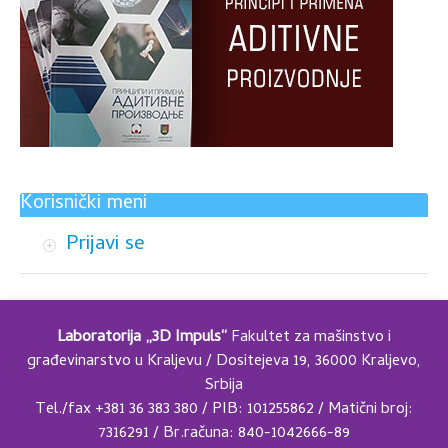
Korisnički meni
Prijavi se
Laboratorija „3D Impuls“
Fakultet za mašinstvo i
građevinarstvo u Kraljevu / Dositejeva 19, 36000 Kraljevo,
Srbija
Tel./fax +381 36 383 380 / PIB: 101255862 / Matični broj:
7316291 / Br.računa: 840-1042666-89