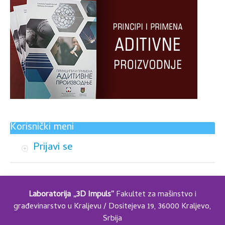
Korisnički meni
Prijavi se
Laboratorija „3D Impuls“
Fakultet za mašinstvo i
građevinarstvo u Kraljevu / Dositejeva 19, 36000 Kraljevo,
Srbija