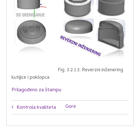
Fig. 3.2.1.3. Reverzni inženering
kutijice i poklopca
Prilagođeno za štampu
Book
Gore
Kontrola kvaliteta
traversal
links
for