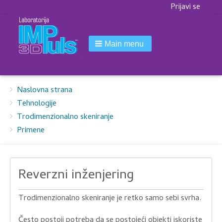
Korisnički
Prijavi se
meni
Main menu
Breadcrumbs
You
Naslovna strana
are
Tehnologije
here:
Trodimenzionalno skeniranje
Primene
Reverzni inženjering
Trodimenzionalno skeniranje je retko samo sebi svrha.
Često postoji potreba da se postojeći objekti iskoriste