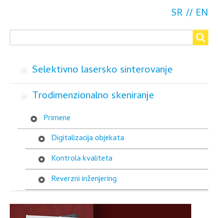
Reverzni
SR
EN
Search
inženjering
Search
Selektivno lasersko sinterovanje
Trodimenzionalno skeniranje
Primene
Digitalizacija objekata
Kontrola kvaliteta
Reverzni inženjering