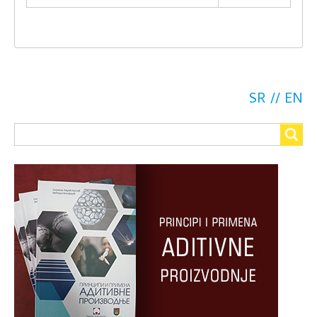
SR
EN
Search
Search