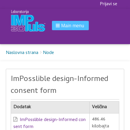
Korisnički
Prijavi se
meni
Main menu
Breadcrumbs
You
Naslovna strana
Node
are
here:
ImPosslible design-Informed
consent form
Dodatak
Veličina
486.46
ImPosslible design-Informed con
kilobajta
sent form