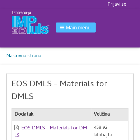
Korisnički
Prijavi se
meni
Main menu
Breadcrumbs
You
Naslovna strana
are
here:
EOS DMLS - Materials for
DMLS
Dodatak
Veličina
458.92
EOS DMLS - Materials for DM
kilobajta
LS