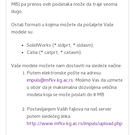
MB) pa prenos ovih podataka može da traje veoma
dugo.
Ostali formati u kojima možete da pošaljete Vaše
modele su:
SolidWorks (*.sldprt, *.sldasm),
Catia (*.catprt, *.catasm).
Vaše modele možete nam dostaviti na sledeće načine:
Putem elektronske pošte na adresu:
impuls@mfkv.kg.ac.rs
. Molimo Vas da uzmete
u obzir da je maksimalna dozvoljena veličina
modela koja se može poslati do 8 MB
Postavljanjem Vaših fajlova na naš server
putem sledećeg linka
http://www.mfkv.kg.ac.rs/impuls/upload.php