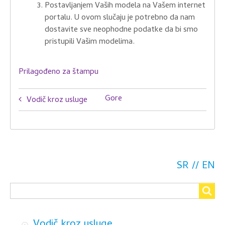
Postavljanjem Vaših modela na Vašem internet
portalu. U ovom slučaju je potrebno da nam
dostavite sve neophodne podatke da bi smo
pristupili Vašim modelima.
Prilagođeno za štampu
Book
Gore
Vodič kroz usluge
traversal
links
for
Prenos
SR
EN
Search
modela
Search
Vodič kroz usluge