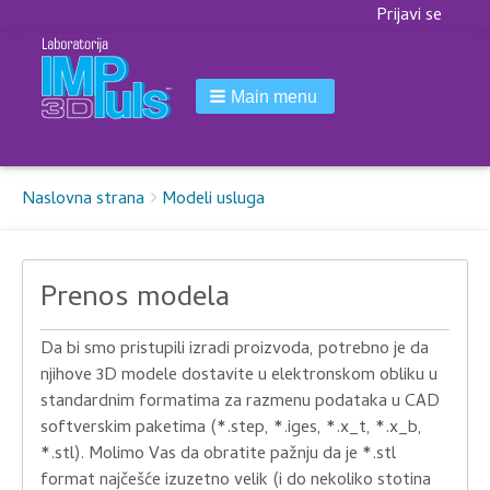
Korisnički
Prijavi se
meni
Main menu
Breadcrumbs
You
Naslovna strana
Modeli usluga
are
here:
Prenos modela
Da bi smo pristupili izradi proizvoda, potrebno je da
njihove 3D modele dostavite u elektronskom obliku u
standardnim formatima za razmenu podataka u CAD
softverskim paketima (*.step, *.iges, *.x_t, *.x_b,
*.stl). Molimo Vas da obratite pažnju da je *.stl
format najčešće izuzetno velik (i do nekoliko stotina