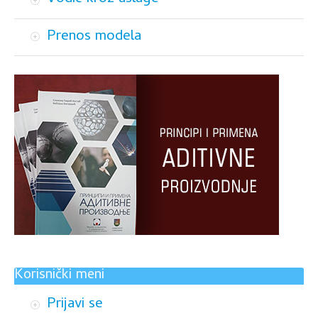
Prenos modela
Korisnički meni
Prijavi se