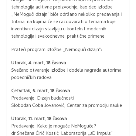
drugih ”neMogućih” objekata izrađenih primenom
tehnologija aditivne proizvodnje, kao deo izložbe
„NeMogući dizajn“ biće održano nekoliko predavanja i
tribina, na kojima će se razgovarati o temama koje
inventivni dizajn stavljaju u kontekst modernih
tehnologija i svakodnevne, praktične primene.
Prateći program izložbe „Nemogući dizajn“:
Utorak, 4. mart, 18 časova
Svečano otvaranje izložbe i dodela nagrada autorima
pobedničkih radova
Četvrtak, 6. mart, 18 časova
Predavanje: Dizajn budućnosti
Slobodan Coba Jovanović, Centar za promociju nauke
Utorak, 11. mart, 18 časova
Predavanje: Kako je moguće NeMoguće?
dr Snežana Ćirić Kostić, Laboratorija „3D Impuls“