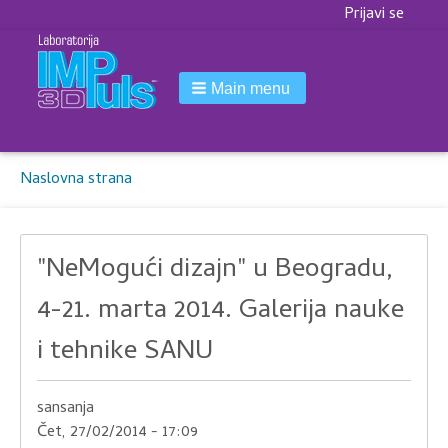
Korisnički
Prijavi se
meni
Main menu
Breadcrumbs
You
Naslovna strana
are
here:
"NeMogući dizajn" u Beogradu,
4-21. marta 2014. Galerija nauke
i tehnike SANU
sansanja
Čet, 27/02/2014 - 17:09