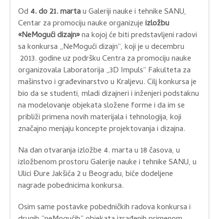
Od
4. do 21. marta
u Galeriji nauke i tehnike SANU,
Centar za promociju nauke organizuje
izložbu
«NeMogući dizajn»
na kojoj će biti predstavljeni radovi
sa konkursa „NeMogući dizajn“, koji je u decembru
2013. godine uz podršku Centra za promociju nauke
organizovala Laboratorija „3D Impuls“ Fakulteta za
mašinstvo i građevinarstvo u Kraljevu. Cilj konkursa je
bio da se studenti, mladi dizajneri i inženjeri podstaknu
na modelovanje objekata složene forme i da im se
približi primena novih materijala i tehnologija, koji
značajno menjaju koncepte projektovanja i dizajna.
Na dan otvaranja izložbe 4. marta u 18 časova, u
izložbenom prostoru Galerije nauke i tehnike SANU, u
Ulici Đure Jakšića 2 u Beogradu, biće dodeljene
nagrade pobednicima konkursa.
Osim same postavke pobedničkih radova konkursa i