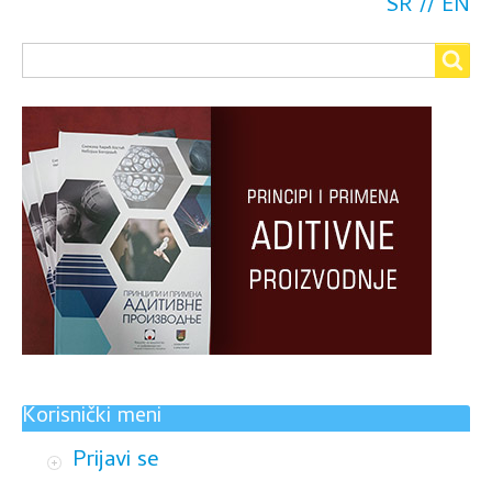
SR
EN
Search
Search
Korisnički meni
Prijavi se