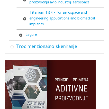
proizvodnju avio industriji aerospace
Titanium Ti64 - for aerospace and
engineering applications and biomedical
implants
Legure
Trodimenzionalno skeniranje