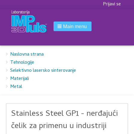
Korisnički
Prijavi se
meni
Main menu
Breadcrumbs
You
Naslovna strana
are
Tehnologije
here:
Selektivno lasersko sinterovanje
Materijali
Metal
Stainless Steel GP1 - nerđajući
čelik za primenu u industriji