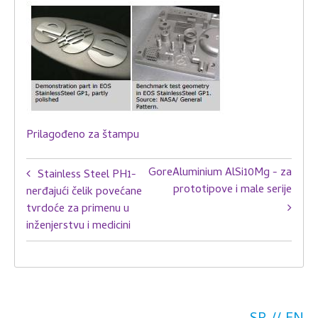
Prilagođeno za štampu
Book
Gore
Aluminium AlSi10Mg - za
Stainless Steel PH1-
traversal
prototipove i male serije
nerđajući čelik povećane
tvrdoće za primenu u
links
inženjerstvu i medicini
for
Stainless
Steel