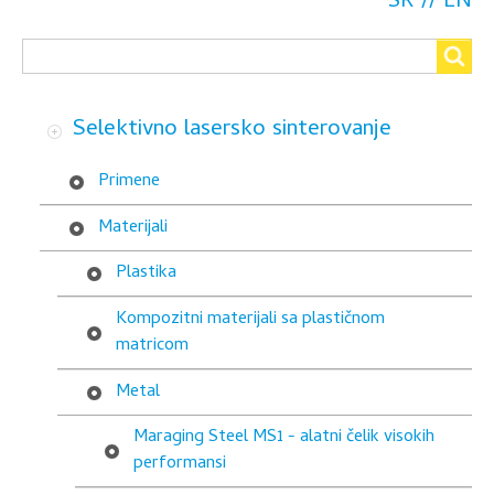
GP1
SR
EN
Search
-
Search
nerđajući
čelik
Selektivno lasersko sinterovanje
za
Primene
primenu
Materijali
u
Plastika
industriji
Kompozitni materijali sa plastičnom
matricom
Metal
Maraging Steel MS1 - alatni čelik visokih
performansi